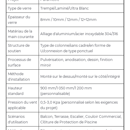
Type de verre
Trempé/Laminé/Ultra Blanc
Épaisseur du
8mm / 10mm / 12mm / 12+12mm
verre
Matériau de la
Alliage d'aluminium/acier inoxydable 304/316
main courante
Structure de
Type de colonne/sans cadre/en forme de
soutien
U/connexion de type ponctuel
Processus de
Pulvérisation, anodisation, dessin, finition
surface
miroir
Méthode
Monté sur le dessus/monté sur le côté/intégré
d'installation
Hauteur
900 mm/1 050 mm/1 200 mm
standard
(personnalisable)
Pression du vent
0,5-3,0 Kpa (personnalisé selon les exigences
applicable
du projet)
Scénarios
Balcon, Terrasse, Escalier, Couloir Commercial,
d'utilisation
Clôture de Protection de Piscine