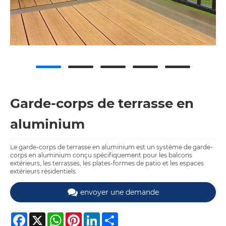
Garde-corps de terrasse en
aluminium
Le garde-corps de terrasse en aluminium est un système de garde-
corps en aluminium conçu spécifiquement pour les balcons
extérieurs, les terrasses, les plates-formes de patio et les espaces
extérieurs résidentiels.
envoyer une demande
Facebook
X
WhatsApp
Pinterest
LinkedIn
Share