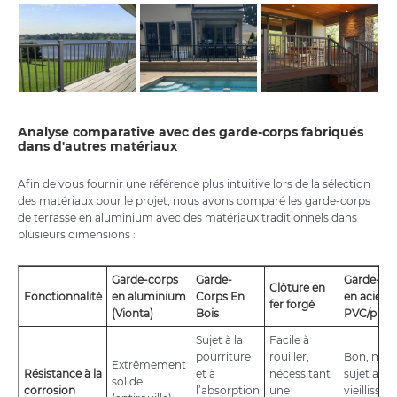
Analyse comparative avec des garde-corps fabriqués
dans d'autres matériaux
Afin de vous fournir une référence plus intuitive lors de la sélection
des matériaux pour le projet, nous avons comparé les garde-corps
de terrasse en aluminium avec des matériaux traditionnels dans
plusieurs dimensions :
Garde-corps
Garde-
Garde-co
Clôture en
Fonctionnalité
en aluminium
Corps En
en acier
fer forgé
(Vionta)
Bois
PVC/plast
Sujet à la
Facile à
pourriture
rouiller,
Bon, mais
Extrêmement
Résistance à la
et à
nécessitant
sujet au
solide
corrosion
l’absorption
une
vieillisse