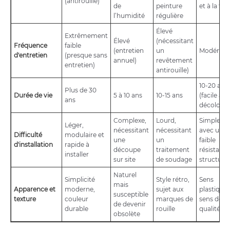
(antirouille)
de
peinture
et à la frag
l’humidité
régulière
Élevé
Extrêmement
Élevé
(nécessitant
Fréquence
faible
(entretien
un
Modéré
d'entretien
(presque sans
annuel)
revêtement
entretien)
antirouille)
10-20 ans
Plus de 30
Durée de vie
5 à 10 ans
10-15 ans
(facile à
ans
décolorer
Complexe,
Lourd,
Simple, m
Léger,
nécessitant
nécessitant
avec une
Difficulté
modulaire et
une
un
faible
d'installation
rapide à
découpe
traitement
résistanc
installer
sur site
de soudage
structurel
Naturel
Simplicité
Style rétro,
Sens
mais
Apparence et
moderne,
sujet aux
plastique 
susceptible
texture
couleur
marques de
sens de fa
de devenir
durable
rouille
qualité
obsolète